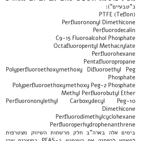
כ"טבעיים"):
PTFE (Teflon)
Perfluorononyl Dimethicone
Perfluorodecalin
C9-15 Fluoroalcohol Phosphate
Octafluoropentyl Methacrylate
Perfluorohexane
Pentafluoropropane
Polyperfluoroethoxymethoxy Difluoroethyl Peg
Phosphate
Polyperfluoroethoxymethoxy Peg-2 Phosphate
Methyl Perfluorobutyl Ether
Perfluorononylethyl Carboxydecyl Peg-10
Dimethicone
Perfluorodimethylcyclohexane
Perfluoroperhydrophenanthrene
בימים אלה בארה"ב חלק מרשתות השיווק מצטרפות
למאמץ להפסיק את השימוש ב-PFAS במוצרים שהן