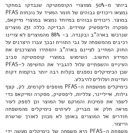
ביותר מ-50% ממוצרי הקוסמטיקה שנבדקו במחקר
נמצאו ריכוזים גבוהים של חומר המעיד על נוכחות PFAS
במוצר. ריכוזים גבוהים במיוחד נמצאו במוצרי מייקאפ,
מסקרה וליפסטיק עמידים. הבדיקה כללה 231 מוצרים
שנרכשו בארה"ב ובקנדה. ב- 88% מהמוצרים לא צויינו
רכיבים מהמשפחה על גבי התווית ובכך עברו היצרנים על
החוק המחייב לציינם בארה"ב והסתירו מהצרכנים את
המידע החשוב. השימוש במוצרי קוסמטיקה סביב
העיניים והשפתיים עלול להגביר את החשיפה ל-PFAS
שכן הכימיקלים נספגים בקלות רבה יותר ברקמות דקות
ועדינות ועלולים להיבלע.
כימיקלים ממשפחת ה-PFAS מוספים לקרמים, לק, קצף
גילוח, אייליינר, צלליות, ליפסטיק, מסקרה ומייקאפ כדי
לשפר את סמיכות והמרקם של המוצר וכן לספק לעור
מראה חלק או מבריק. לעיתים כימיקלים מהמשפחה
חודרים אל המוצרים באופן לא מכוון לאורך שרשרת
הייצור.
משפחת ה-PFAS היא משפחה של כימיקלים מעשה ידי