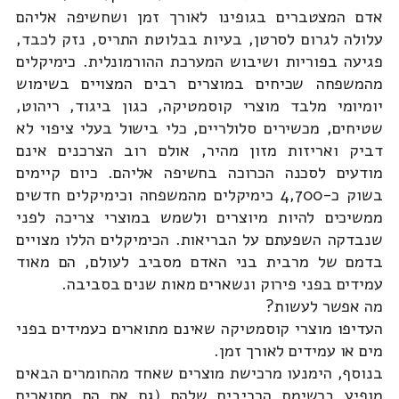
אדם המצטברים בגופינו לאורך זמן ושחשיפה אליהם
עלולה לגרום לסרטן, בעיות בבלוטת התריס, נזק לכבד,
פגיעה בפוריות ושיבוש המערכת ההורמונלית. כימיקלים
מהמשפחה שכיחים במוצרים רבים המצויים בשימוש
יומיומי מלבד מוצרי קוסמטיקה, כגון ביגוד, ריהוט,
שטיחים, מכשירים סלולריים, כלי בישול בעלי ציפוי לא
דביק ואריזות מזון מהיר, אולם רוב הצרכנים אינם
מודעים לסכנה הכרוכה בחשיפה אליהם. כיום קיימים
בשוק כ-4,700 כימיקלים מהמשפחה וכימיקלים חדשים
ממשיכים להיות מיוצרים ולשמש במוצרי צריכה לפני
שנבדקה השפעתם על הבריאות. הכימיקלים הללו מצויים
בדמם של מרבית בני האדם מסביב לעולם, הם מאוד
עמידים בפני פירוק ונשארים מאות שנים בסביבה.
מה אפשר לעשות?
העדיפו מוצרי קוסמטיקה שאינם מתוארים כעמידים בפני
מים או עמידים לאורך זמן.
בנוסף, הימנעו מרכישת מוצרים שאחד מהחומרים הבאים
מופיע ברשימת הרכיבים שלהם (גם אם הם מתוארים