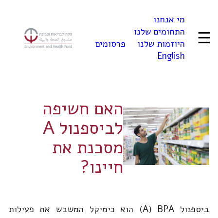
לדלג
מי אנחנו
לתוכן
התחומים שלנו
☰
היוזמות שלנו
פרסומים
English
האם חשיפה
לביספנול A
מסכנת את
חיינו?
ביספנול A) BPA) הוא כימיקל המשבש את פעילות