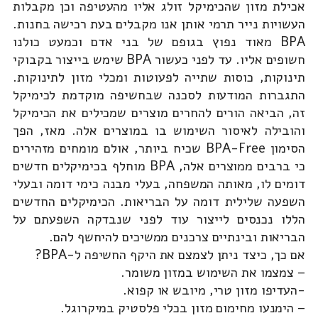
אכילת מזון שהכימיקל זולג אליו מהעטיפה וכן מקבלות
העשויות נייר תרמי אותן אנו מקבלים בעת רכישה בחנות.
BPA מאוד נפוץ בגופם של בני אדם וכמעט כולנו
חשופים אליו. עד לפני כעשור BPA שימש בייצור בקבוקי
תינוקות, כוסות שתייה לפעוטות ומכלי מזון לתינוקות.
התגברות המודעות לסכנה שבחשיפה מוקדמת לכימיקל
זה, הביאה הורים להחרים מוצרים שמכילים את הכימיקל
והובילה לאיסור השימוש בו במוצרים אלה. מאז, הפך
הסימון BPA-Free שכיח ביותר, אולם מומחים מזהירים
כי ברבים ממוצרים אלה, BPA מוחלף בכימיקלים חדשים
דומים לו, מאותה המשפחה, בעלי מבנה כימי דומה ובעלי
השפעה שלילית דומה על הבריאות. הכימיקלים החדשים
הללו נכנסים לייצור עוד לפני שנבדקה השפעתם על
הבריאות ובינתיים צרכנים ממשיכים להיחשף להם.
אם כך, כיצד ניתן לצמצם את היקף החשיפה ל-BPA?
– צמצמו את השימוש במזון משומר.
-העדיפו מזון טרי, מיובש או קפוא.
– הימנעו מחימום מזון בכלי פלסטיק במיקרוגל.