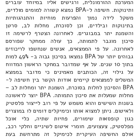
המערכת ההורמונלית, ורגישים אליו במיוחד עוברים
ותינוקות. חשיפה ל-BPA נמצא קשורה למומים מולדים,
משקל לידה נמוך והפרעות מוחיות והתנהגותיות
בתינוקות ובילדים, וכן לסוכרת, מחלות לב, סרטן
והשמנת יתר במבוגרים. לאחרונה הצטרף לרשימה זו
סיכון מוגבר לתמותה, כך עולה ממחקר שפורסם
לאחרונה. על פי הממצאים, אנשים שנחשפו לריכוזים
גבוהים יותר של BPA נמצאו בסיכון גבוה ב- 49% למות
בתוך 10 שנים. על אף שמדובר במחקר הראשון המדווח
על גילוי זה, הכותבים מאמינים כי מדובר בממצא
המשלים לממצאים קיימים אודות הקשר בין חשיפה ל-
BPA והסיכון לחלות בסוכרת, השמנת יתר ומחלות לב –
מחלות שמעלות את סיכון התמותה. BPA יוצר לראשונה
בשנות השישים והוא משמש על פי רוב לייצור פלסטיק
ולאיטום. ניתן למצוא אותו וכימיקלים דומים לו במוצרים
כגון קופסאות שימורים, פחיות שתיה, כלי אוכל
מפלסטיק, צעצועים, חומרי איטום לשיניים וחלקי רכב,
אולם החשיפה העיקרית לכימיקל זה מתרחשת בעת