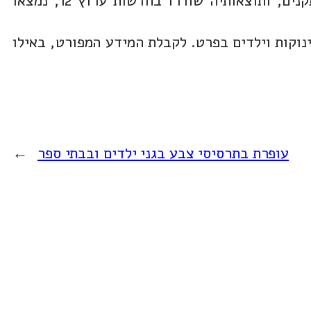
בבדיקה שנערכה במימון הקרן לבריאות וסביבה ובשיתוף אוניברסיטת חיפה, משרד הבריאות ומכון התקנים, ותוצאותיה שודרו בחדשות ערוץ 12, נמצאו
נוקות וילדים בפרט. לקבלת המידע המפורט, באילו
עופרת בתרסיסי צבע בגני ילדים ובבתי ספר
→