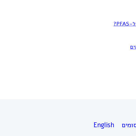
P?
ים
ומים
English