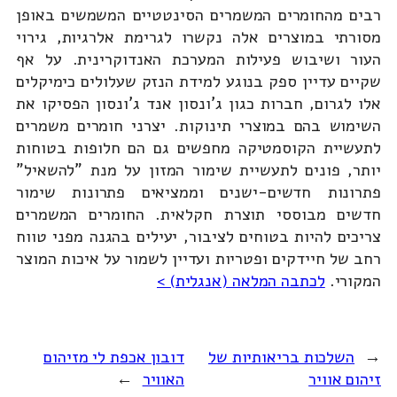
רבים מהחומרים המשמרים הסינטטיים המשמשים באופן
מסורתי במוצרים אלה נקשרו לגרימת אלרגיות, גירוי
העור ושיבוש פעילות המערכת האנדוקרינית. על אף
שקיים עדיין ספק בנוגע למידת הנזק שעלולים כימיקלים
אלו לגרום, חברות כגון ג'ונסון אנד ג'ונסון הפסיקו את
השימוש בהם במוצרי תינוקות. יצרני חומרים משמרים
לתעשיית הקוסמטיקה מחפשים גם הם חלופות בטוחות
יותר, פונים לתעשיית שימור המזון על מנת "להשאיל"
פתרונות חדשים-ישנים וממציאים פתרונות שימור
חדשים מבוססי תוצרת חקלאית. החומרים המשמרים
צריכים להיות בטוחים לציבור, יעילים בהגנה מפני טווח
רחב של חיידקים ופטריות ועדיין לשמור על איכות המוצר
המקורי.
לכתבה המלאה (אנגלית) >
←
השלכות בריאותיות של
דובון אכפת לי מזיהום
זיהום אוויר
האוויר
→