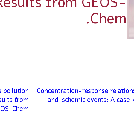
 Results from GEOS-
Chem.
 pollution
Concentration-response relation
sults from
and ischemic events: A case-
OS-Chem.