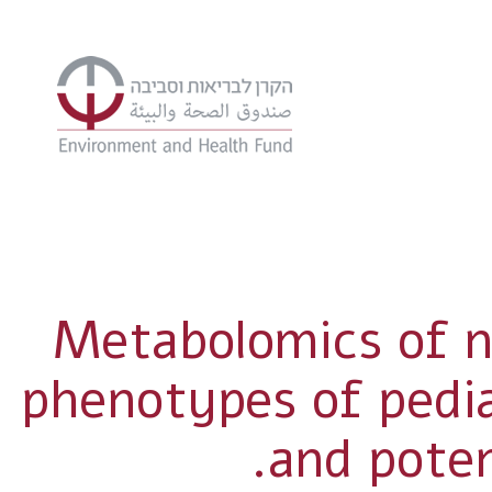
Metabolomics of ne
phenotypes of pedia
and potent