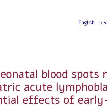
ים
English
onatal blood spots r
tric acute lymphobla
ial effects of early-