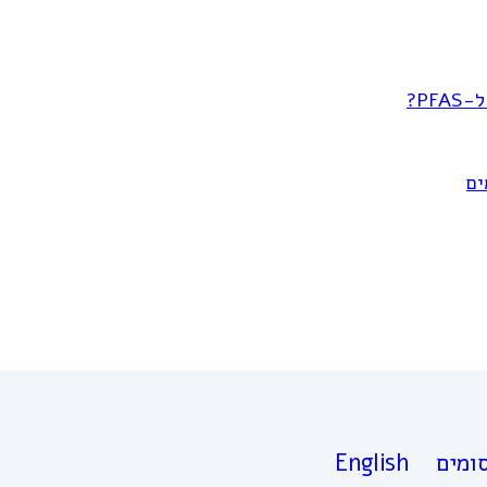
P?
ים
ומים
English