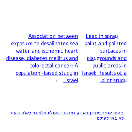
Association between
Lead in spray
←
exposure to desalinated sea
paint and painted
water and ischemic heart
surfaces in
disease, diabetes mellitus and
playgrounds and
colorectal cancer: A
public areas in
population-based study in
Israel: Results of a
→
Israel.
pilot study.
זיהום אוויר מסוכן לא רק לתושבי העולם אלא גם לאלה שעוד
לא באו לעולם